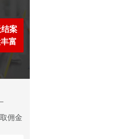
天结案
段丰富
收取佣金