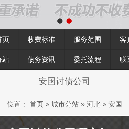
首页
收费标准
服务范围
客
分站
债务资讯
委托流程
联
安国讨债公司
位置：
首页
»
城市分站
»
河北
»
安国