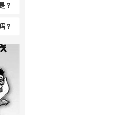
是？
吗？