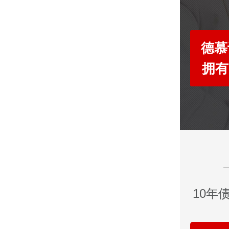
德慕
拥有
10年