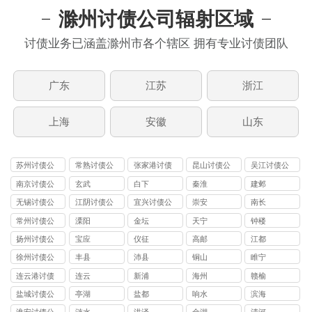
滁州讨债公司辐射区域
讨债业务已涵盖滁州市各个辖区 拥有专业讨债团队
广东
江苏
浙江
上海
安徽
山东
苏州讨债公
常熟讨债公
张家港讨债
昆山讨债公
吴江讨债公
司
司
公司
司
司
南京讨债公
玄武
白下
秦淮
建邺
司
无锡讨债公
江阴讨债公
宜兴讨债公
崇安
南长
司
司
司
常州讨债公
溧阳
金坛
天宁
钟楼
司
扬州讨债公
宝应
仪征
高邮
江都
司
徐州讨债公
丰县
沛县
铜山
睢宁
司
连云港讨债
连云
新浦
海州
赣榆
公司
盐城讨债公
亭湖
盐都
响水
滨海
司