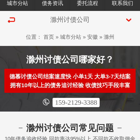
城市分站
债务资讯
委托流程
联系我们
滁州讨债公司
位置：
首页
»
城市分站
»
安徽
»
滁州
滁州讨债公司哪家好？
德慕讨债公司结案速度快 小单1天 大单3-7天结案
拥有10年以上的债务追讨经验 收债技巧手段丰富
159-2129-3388
滁州讨债公司常见问题
10年债务追收经验 回款率达95%以上 不回款不收取佣金