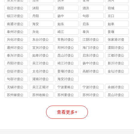
淮安讨债公
涟水
洪泽
金湖
清河
司
宿迁讨债公
沭阳
泗阳
泗洪
宿城
司
镇江讨债公
丹阳
扬中
句容
京口
司
南通讨债公
海安
如东
启东
如皋
司
泰州讨债公
兴化
靖江
泰兴
姜堰
司
兴化讨债公
东台讨债公
常熟讨债公
江阴讨债公
张家港讨债
司
司
司
司
公司
通州讨债公
宜兴讨债公
邳州讨债公
海门讨债公
溧阳讨债公
司
司
司
司
司
泰兴讨债公
如皋讨债公
昆山讨债公
启东讨债公
江都讨债公
司
司
司
司
司
丹阳讨债公
吴江讨债公
靖江讨债公
扬中讨债公
新沂讨债公
司
司
司
司
司
仪征讨债公
太仓讨债公
姜堰讨债公
高邮讨债公
金坛讨债公
司
司
司
司
司
句容讨债公
灌南讨债公
海安讨债公
司
司
司
无锡讨债公
吴江正规讨
宁波要账公
宁波讨债公
余姚讨债公
司
债公司
司
司
司
苏州催债公
苏州收账公
苏州要债公
苏州讨债公
昆山讨债公
司
司
司
司
司
查看更多+