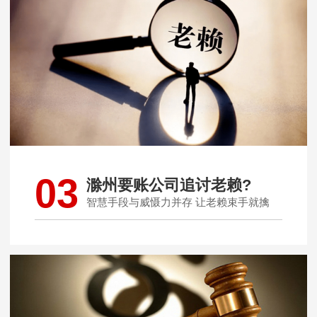
03
滁州要账公司追讨老赖?
智慧手段与威慑力并存 让老赖束手就擒