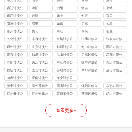
淮安讨债公
涟水
洪泽
金湖
清河
司
宿迁讨债公
沭阳
泗阳
泗洪
宿城
司
镇江讨债公
丹阳
扬中
句容
京口
司
南通讨债公
海安
如东
启东
如皋
司
泰州讨债公
兴化
靖江
泰兴
姜堰
司
兴化讨债公
东台讨债公
常熟讨债公
江阴讨债公
张家港讨债
司
司
司
司
公司
通州讨债公
宜兴讨债公
邳州讨债公
海门讨债公
溧阳讨债公
司
司
司
司
司
泰兴讨债公
如皋讨债公
昆山讨债公
启东讨债公
江都讨债公
司
司
司
司
司
丹阳讨债公
吴江讨债公
靖江讨债公
扬中讨债公
新沂讨债公
司
司
司
司
司
仪征讨债公
太仓讨债公
姜堰讨债公
高邮讨债公
金坛讨债公
司
司
司
司
司
句容讨债公
灌南讨债公
海安讨债公
司
司
司
雅安讨债公
温州苍南收
眉山讨债公
绵阳讨债公
常熟讨债公
司
账公司
司
司
司
苏州催债公
苏州收账公
苏州要债公
苏州讨债公
昆山讨债公
司
司
司
司
司
查看更多+