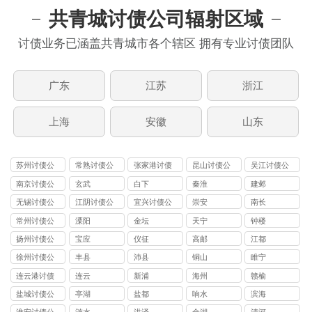
共青城讨债公司辐射区域
讨债业务已涵盖共青城市各个辖区 拥有专业讨债团队
广东
江苏
浙江
上海
安徽
山东
苏州讨债公
常熟讨债公
张家港讨债
昆山讨债公
吴江讨债公
司
司
公司
司
司
南京讨债公
玄武
白下
秦淮
建邺
司
无锡讨债公
江阴讨债公
宜兴讨债公
崇安
南长
司
司
司
常州讨债公
溧阳
金坛
天宁
钟楼
司
扬州讨债公
宝应
仪征
高邮
江都
司
徐州讨债公
丰县
沛县
铜山
睢宁
司
连云港讨债
连云
新浦
海州
赣榆
公司
盐城讨债公
亭湖
盐都
响水
滨海
司