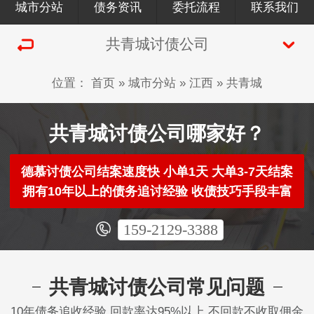
城市分站
债务资讯
委托流程
联系我们
共青城讨债公司
位置：
首页
»
城市分站
»
江西
»
共青城
共青城讨债公司哪家好？
德慕讨债公司结案速度快 小单1天 大单3-7天结案
拥有10年以上的债务追讨经验 收债技巧手段丰富
159-2129-3388
共青城讨债公司常见问题
10年债务追收经验 回款率达95%以上 不回款不收取佣金