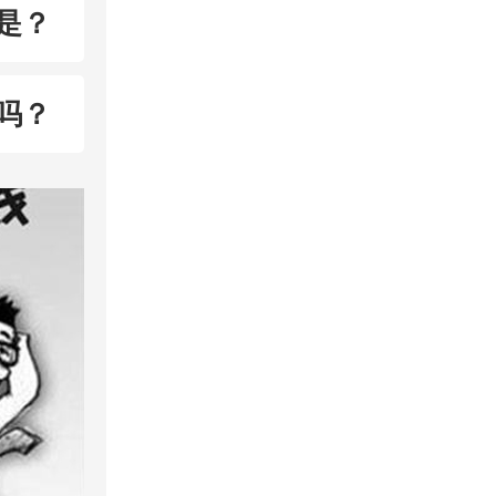
是？
吗？