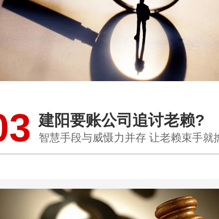
03
建阳要账公司追讨老赖?
智慧手段与威慑力并存 让老赖束手就