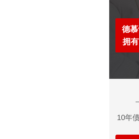
德慕
拥有
10年