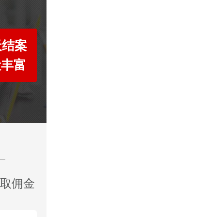
天结案
段丰富
收取佣金