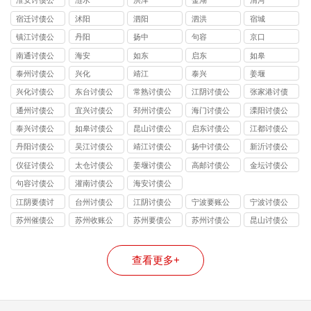
淮安讨债公
涟水
洪泽
金湖
清河
司
宿迁讨债公
沭阳
泗阳
泗洪
宿城
司
镇江讨债公
丹阳
扬中
句容
京口
司
南通讨债公
海安
如东
启东
如皋
司
泰州讨债公
兴化
靖江
泰兴
姜堰
司
兴化讨债公
东台讨债公
常熟讨债公
江阴讨债公
张家港讨债
司
司
司
司
公司
通州讨债公
宜兴讨债公
邳州讨债公
海门讨债公
溧阳讨债公
司
司
司
司
司
泰兴讨债公
如皋讨债公
昆山讨债公
启东讨债公
江都讨债公
司
司
司
司
司
丹阳讨债公
吴江讨债公
靖江讨债公
扬中讨债公
新沂讨债公
司
司
司
司
司
仪征讨债公
太仓讨债公
姜堰讨债公
高邮讨债公
金坛讨债公
司
司
司
司
司
句容讨债公
灌南讨债公
海安讨债公
司
司
司
江阴要债讨
台州讨债公
江阴讨债公
宁波要账公
宁波讨债公
账公司
司
司
司
司
苏州催债公
苏州收账公
苏州要债公
苏州讨债公
昆山讨债公
司
司
司
司
司
查看更多+