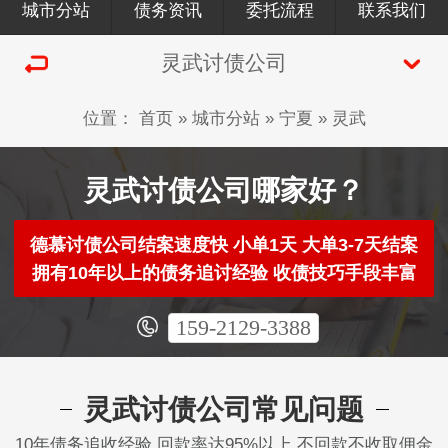
城市分站
债务资讯
委托流程
联系我们
灵武讨债公司
位置：
首页
»
城市分站
»
宁夏
»
灵武
灵武讨债公司哪家好？
德慕讨债公司结案速度快 小单1天 大单3-7天结案
拥有10年以上的债务追讨经验 收债技巧手段丰富
159-2129-3388
灵武讨债公司常见问题
10年债务追收经验 回款率达95%以上 不回款不收取佣金