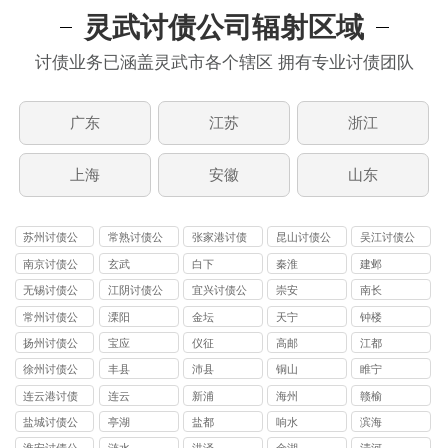
灵武讨债公司辐射区域
讨债业务已涵盖灵武市各个辖区 拥有专业讨债团队
广东
江苏
浙江
上海
安徽
山东
苏州讨债公
常熟讨债公
张家港讨债
昆山讨债公
吴江讨债公
司
司
公司
司
司
南京讨债公
玄武
白下
秦淮
建邺
司
无锡讨债公
江阴讨债公
宜兴讨债公
崇安
南长
司
司
司
常州讨债公
溧阳
金坛
天宁
钟楼
司
扬州讨债公
宝应
仪征
高邮
江都
司
徐州讨债公
丰县
沛县
铜山
睢宁
司
连云港讨债
连云
新浦
海州
赣榆
公司
盐城讨债公
亭湖
盐都
响水
滨海
司