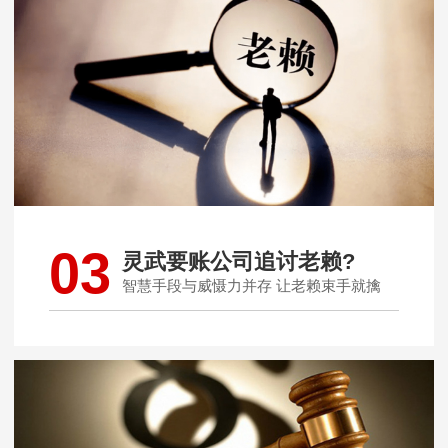
03
灵武要账公司追讨老赖?
智慧手段与威慑力并存 让老赖束手就擒