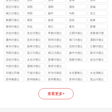
淮安讨债公
涟水
洪泽
金湖
清河
司
宿迁讨债公
沭阳
泗阳
泗洪
宿城
司
镇江讨债公
丹阳
扬中
句容
京口
司
南通讨债公
海安
如东
启东
如皋
司
泰州讨债公
兴化
靖江
泰兴
姜堰
司
兴化讨债公
东台讨债公
常熟讨债公
江阴讨债公
张家港讨债
司
司
司
司
公司
通州讨债公
宜兴讨债公
邳州讨债公
海门讨债公
溧阳讨债公
司
司
司
司
司
泰兴讨债公
如皋讨债公
昆山讨债公
启东讨债公
江都讨债公
司
司
司
司
司
丹阳讨债公
吴江讨债公
靖江讨债公
扬中讨债公
新沂讨债公
司
司
司
司
司
仪征讨债公
太仓讨债公
姜堰讨债公
高邮讨债公
金坛讨债公
司
司
司
司
司
句容讨债公
灌南讨债公
海安讨债公
司
司
司
讨债公司催
宁波讨债公
作为讨债证
太仓要账公
太仓清账公
收
司
据
司
司
苏州催债公
苏州收账公
苏州要债公
苏州讨债公
昆山讨债公
司
司
司
司
司
查看更多+