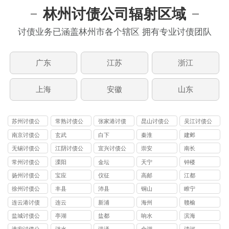
林州讨债公司辐射区域
讨债业务已涵盖林州市各个辖区 拥有专业讨债团队
广东
江苏
浙江
上海
安徽
山东
苏州讨债公
常熟讨债公
张家港讨债
昆山讨债公
吴江讨债公
司
司
公司
司
司
南京讨债公
玄武
白下
秦淮
建邺
司
无锡讨债公
江阴讨债公
宜兴讨债公
崇安
南长
司
司
司
常州讨债公
溧阳
金坛
天宁
钟楼
司
扬州讨债公
宝应
仪征
高邮
江都
司
徐州讨债公
丰县
沛县
铜山
睢宁
司
连云港讨债
连云
新浦
海州
赣榆
公司
盐城讨债公
亭湖
盐都
响水
滨海
司