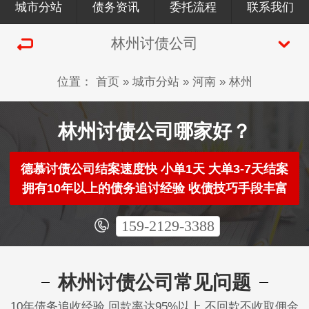
城市分站
债务资讯
委托流程
联系我们
林州讨债公司
位置：
首页
»
城市分站
»
河南
»
林州
林州讨债公司哪家好？
德慕讨债公司结案速度快 小单1天 大单3-7天结案
拥有10年以上的债务追讨经验 收债技巧手段丰富
159-2129-3388
林州讨债公司常见问题
10年债务追收经验 回款率达95%以上 不回款不收取佣金