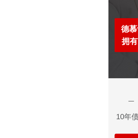
德慕
拥有
10年