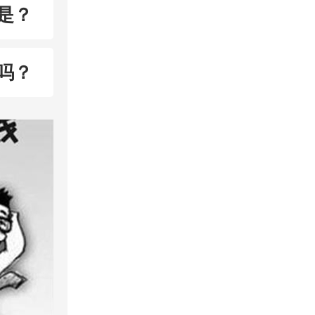
是？
吗？