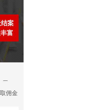
天结案
段丰富
收取佣金